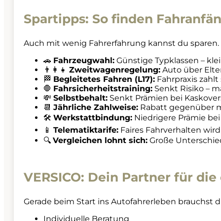
Spartipps: So finden Fahranf
Auch mit wenig Fahrerfahrung kannst du sparen. 
🚗
Fahrzeugwahl:
Günstige Typklassen – kle
👨‍👩‍👧
Zweitwagenregelung:
Auto über Elte
🏁
Begleitetes Fahren (L17):
Fahrpraxis zahlt 
🛑
Fahrsicherheitstraining:
Senkt Risiko – m
💸
Selbstbehalt:
Senkt Prämien bei Kaskover
📆
Jährliche Zahlweise:
Rabatt gegenüber m
🛠️
Werkstattbindung:
Niedrigere Prämie bei
📱
Telematiktarife:
Faires Fahrverhalten wird 
🔍
Vergleichen lohnt sich:
Große Unterschied
VERSICO: Dein Partner für di
Gerade beim Start ins Autofahrerleben brauchst d
Individuelle Beratung