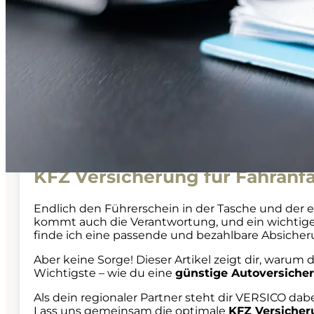
KFZ Versicherung für Fahranfä
Endlich den Führerschein in der Tasche und der er
kommt auch die Verantwortung, und ein wichtiger P
finde ich eine passende und bezahlbare Absiche
Aber keine Sorge! Dieser Artikel zeigt dir, warum
Wichtigste – wie du eine
günstige Autoversiche
Als dein regionaler Partner steht dir VERSICO dab
Lass uns gemeinsam die optimale
KFZ Versicher